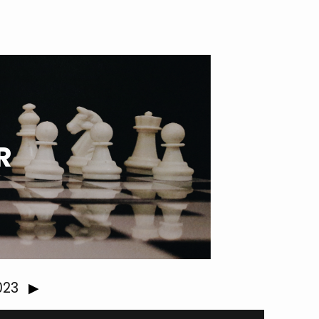
R
2023
▶